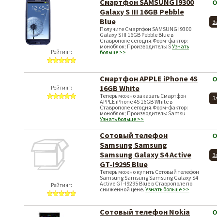
Смартфон SAMSUNG I9300
О
Galaxy S III 16GB Pebble
Blue
З
Получите Смартфон SAMSUNG I9300
Galaxy S III 16GB Pebble Blue в
Ставрополе сегодня.Форм-фактор:
моноблок; Производитель: S
Узнать
Рейтинг:
больше >>
Смартфон APPLE iPhone 4S
О
16GB White
Рейтинг:
Теперь можно заказать Смартфон
З
APPLE iPhone 4S 16GB White в
Ставрополе сегодня.Форм-фактор:
моноблок; Производитель: Samsu
Узнать больше >>
Сотовый телефон
О
Samsung Samsung
Samsung Galaxy S4 Active
З
GT-I9295 Blue
Теперь можно купить Сотовый телефон
Samsung Samsung Samsung Galaxy S4
Active GT-I9295 Blue в Ставрополе по
Рейтинг:
сниженной цене.
Узнать больше >>
Сотовый телефон Nokia
О