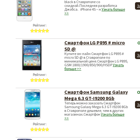
black в Ставрополе со
скидкой.Последняя разработка
З
Джобса. iPhone 4S – н
Узнать больше
>>
Рейтинг:
Смартфон LG P895 # micro
О
SD @
Купите он-лайн Смартфон LG P895 #
З
micro SD @ в Ставрополе по
минимальной цене.Смартфон LG P895,
GSM 1800/1900/850/900/HSDP
Узнать
больше >>
Рейтинг:
Смартфон Samsung Galaxy
О
Mega 6.3 GT-I9200 8Gb
Теперь можно заказать Смартфон
З
Samsung Galaxy Mega 6.3 GT-I9200 8Gb
в Ставрополе дешевле, чем в других
магазинах.Смартфон
Узнать больше
>>
Рейтинг: