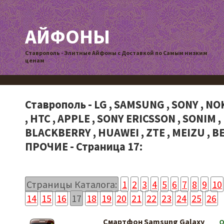
АЙФОНЫ
Ставрополь - Элитные Айфоны с Доставкой по Самым низким
ценам
Ставрополь - LG , SAMSUNG , SONY , NOK
, HTC , APPLE , SONY ERICSSON , SONIM ,
BLACKBERRY , HUAWEI , ZTE , MEIZU , BE
ПРОЧИЕ - Страница 17:
Страницы Каталога:
1
2
3
4
5
6
7
8
9
10
14
15
16
17
18
19
20
21
22
23
24
25
26
Смартфон Samsung Galaxy
О