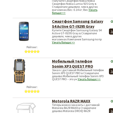
Получите Смартфон Nokia Nokia
Смартфон Nokia Lumia 925 Grey в
Ставрополе дешевле, чем в других
магазинах.Вес: 0.14 кг; Вес
Узнать
больше >>
Смартфон Samsung Galaxy
О
S4 Active GT-I9295 Gray
Купите Смартфон Samsung Galaxy S4
З
Active GT-I9295 Gray в Ставрополе
дешевле, чем в других
магазинах.Компания Samsung по пр
Узнать больше >>
Рейтинг:
Мобильный телефон
О
Sonim XP3 QUEST PRO
Заказ с доставкой Мобильный телефон
З
Sonim XP3 QUEST PRO в Ставрополе
дешево.Мобильный телефон Sonim XP3
QUEST PRO – это ун
Узнать больше >>
Рейтинг:
Motorola RAZR MAXX
О
Теперь можно заказать с доставкой
Motorola RAZR MAXX в Ставрополе
дешево.Motorola DROID RAZR
З