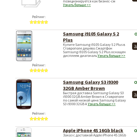
позиционируется как бизнес-см
Узнать больше >>
Рейтинг:
Samsung i9105 Galaxy S 2
О
Plus
Купите Samsung i9105 Galaxy S 2 Plus в
З
Ставрополе дешево.Смартфон
Samsung i9105 Galaxy S 2 Plus оснащен
дисплеем диагональ
Узнать больше >>
Рейтинг:
Samsung Galaxy S3 i9300
О
32GB Amber Brown
Быстрая доставка Samsung Galaxy S3
З
i9300 32GB Amber Brown в Ставрополе
по самой низкой цене.Samsung Galaxy
S3 i9300 32GB A
Узнать больше >>
Рейтинг:
Apple iPhone 4S 16Gb black
О
Заказ с доставкой Apple iPhone 4S 16Gb