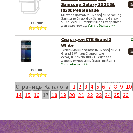
Samsung Смартфон
Samsung Galaxy S3 32 Gb
З
I9300 Pebble Blue
Быстрая доставка Смартфон Samsung
Samsung Смартфон Samsung Galaxy
S3 32 Gb I9300 Pebble Blue в Ставрополе
Рейтинг:
дешевле, чем в д
Узнать больше >>
Смартфон ZTE Grand S
О
White
Теперь можно заказать Смартфон ZTE
З
Grand S White в Ставрополе
сегодня.Компания ZTE сделала
довольно уверенный шаг, выйдя н
Узнать больше >>
Рейтинг:
Страницы Каталога:
1
2
3
4
5
6
7
8
9
10
14
15
16
17
18
19
20
21
22
23
24
25
26