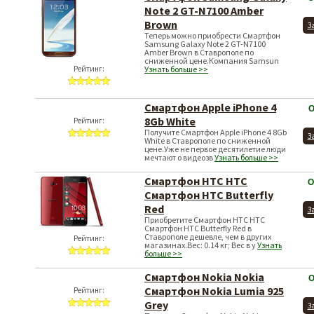
Note 2 GT-N7100 Amber
Brown
З
Теперь можно приобрести Смартфон
Samsung Galaxy Note 2 GT-N7100
Amber Brown в Ставрополе по
сниженной цене.Компания Samsun
Рейтинг:
Узнать больше >>
Смартфон Apple iPhone 4
О
8Gb White
Рейтинг:
Получите Смартфон Apple iPhone 4 8Gb
З
White в Ставрополе по сниженной
цене.Уже не первое десятилетие люди
мечтают о видеозв
Узнать больше >>
Смартфон HTC HTC
О
Смартфон HTC Butterfly
Red
З
Приобретите Смартфон HTC HTC
Смартфон HTC Butterfly Red в
Ставрополе дешевле, чем в других
Рейтинг:
магазинах.Вес: 0.14 кг; Вес в у
Узнать
больше >>
Смартфон Nokia Nokia
О
Смартфон Nokia Lumia 925
Рейтинг:
Grey
З