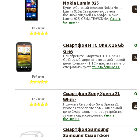
Nokia Lumia 925
Купите Сотовый телефон Nokia Nokia
З
Lumia 925 в Ставрополе с самой
большой скидкой.Смартфон Nokia
Lumia 925, GSM/LTE/WCDMA,
Узнать
больше >>
Рейтинг:
Смартфон HTC One X 16 Gb
О
Grey
Приобретите Смартфон HTC One X 16
З
Gb Grey в Ставрополе по самой низкой
цене.Компания HTC известна тем, что
специализируетс
Узнать больше >>
Рейтинг:
Смартфон Sony Xperia ZL
О
White
Получите Смартфон Sony Xperia ZL
З
White в Ставрополе по минимальной
цене.Смартфоны — класс устройств,
Рейтинг:
занимающих среднее по
Узнать
больше >>
Смартфон Samsung
О