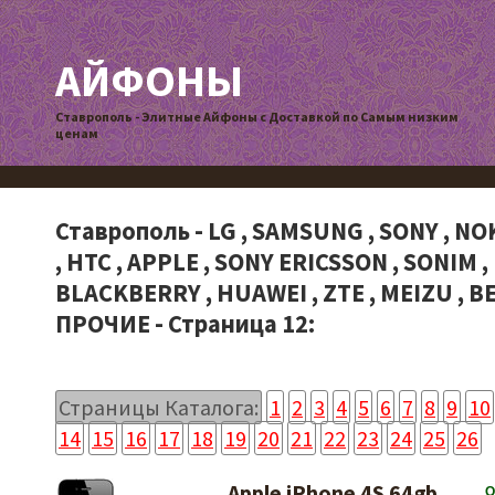
АЙФОНЫ
Ставрополь - Элитные Айфоны с Доставкой по Самым низким
ценам
Ставрополь - LG , SAMSUNG , SONY , NOK
, HTC , APPLE , SONY ERICSSON , SONIM ,
BLACKBERRY , HUAWEI , ZTE , MEIZU , BE
ПРОЧИЕ - Страница 12:
Страницы Каталога:
1
2
3
4
5
6
7
8
9
10
14
15
16
17
18
19
20
21
22
23
24
25
26
Apple iPhone 4S 64gb
О