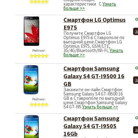
характеристики С
Узнать
больше >>
Смартфон LG Optimus
О
E975
З
Получите Смартфон LG
Optimus E975 в Ставрополе по
выгодной цене.Смартфон LG
Optimus E975, GSM/LTE,
3G/4G/Bluetooth/Wi-Fi,
Узнать
Рейтинг:
больше >>
Смартфон Samsung
О
Galaxy S4 GT-I9500 16
З
GB
Закажите он-лайн Смартфон
Samsung Galaxy S4 GT-I9500 16
GB в Ставрополе по выгодной
Рейтинг:
цене.Смартфон Samsung Galaxy
S4 GT-I95
Узнать больше >>
Смартфон Samsung
О
Galaxy S4 GT-I9505
З
16Gb