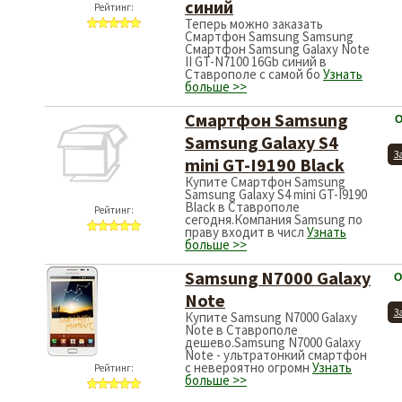
синий
Рейтинг:
Теперь можно заказать
Смартфон Samsung Samsung
Смартфон Samsung Galaxy Note
II GT-N7100 16Gb синий в
Ставрополе с самой бо
Узнать
больше >>
Смартфон Samsung
О
Samsung Galaxy S4
З
mini GT-I9190 Black
Купите Смартфон Samsung
Samsung Galaxy S4 mini GT-I9190
Black в Ставрополе
Рейтинг:
сегодня.Компания Samsung по
праву входит в числ
Узнать
больше >>
Samsung N7000 Galaxy
О
Note
З
Купите Samsung N7000 Galaxy
Note в Ставрополе
дешево.Samsung N7000 Galaxy
Note - ультратонкий смартфон
с невероятно огромн
Узнать
Рейтинг:
больше >>