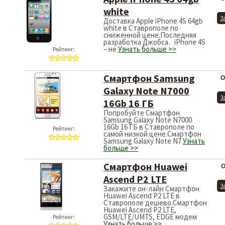
white
З
Доставка Apple iPhone 4S 64gb
white в Ставрополе по
сниженной цене.Последняя
разработка Джобса. iPhone 4S
– не
Узнать больше >>
Рейтинг:
Смартфон Samsung
О
Galaxy Note N7000
З
16Gb 16 ГБ
Попробуйте Смартфон
Samsung Galaxy Note N7000
16Gb 16 ГБ в Ставрополе по
Рейтинг:
самой низкой цене.Смартфон
Samsung Galaxy Note N7
Узнать
больше >>
Смартфон Huawei
О
Ascend P2 LTE
З
Закажите он-лайн Смартфон
Huawei Ascend P2 LTE в
Ставрополе дешево.Смартфон
Huawei Ascend P2 LTE,
GSM/LTE/UMTS, EDGE модем
Рейтинг:
Узнать больше >>