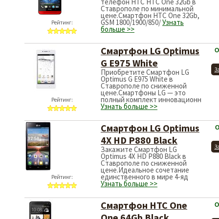
телефон HTC HTC One 32Gb в
Ставрополе по минимальной
цене.Смартфон HTC One 32Gb,
GSM 1800/1900/850/
Узнать
Рейтинг:
больше >>
Смартфон LG Optimus
О
G E975 White
З
Приобретите Смартфон LG
Optimus G E975 White в
Ставрополе по сниженной
цене.Смартфоны LG — это
полный комплект инновационн
Рейтинг:
Узнать больше >>
Смартфон LG Optimus
О
4X HD P880 Black
З
Закажите Смартфон LG
Optimus 4X HD P880 Black в
Ставрополе по сниженной
цене.Идеальное сочетание
единственного в мире 4-яд
Рейтинг:
Узнать больше >>
Смартфон HTC One
О
One 64Gb Black