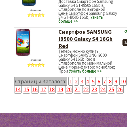
Доставка Смартфон Samsung
Galaxy S4 GT-I9505 16Gb в
Ставрополе по выгодной
Рейтинг:
цене.Смартфон Samsung Galaxy
S4 GT-I9505 16Gb,
Узнать
больше >>
Смартфон SAMSUNG
О
I9500 Galaxy S4 16Gb
З
Red
Теперь можно купить
Смартфон SAMSUNG I9500
Galaxy S4 16Gb Red в
Рейтинг:
Ставрополе по минимальной
цене.Форм-фактор: моноблок;
Прои
Узнать больше >>
Страницы Каталога:
1
2
3
4
5
6
7
8
9
10
14
15
16
17
18
19
20
21
22
23
24
25
26