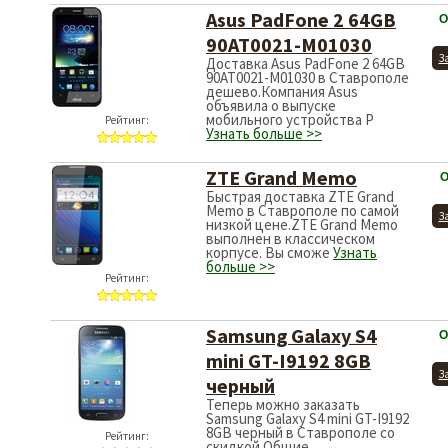
Asus PadFone 2 64GB
О
90AT0021-M01030
З
Доставка Asus PadFone 2 64GB
90AT0021-M01030 в Ставрополе
дешево.Компания Asus
объявила о выпуске
мобильного устройства P
Рейтинг:
Узнать больше >>
ZTE Grand Memo
О
Быстрая доставка ZTE Grand
Memo в Ставрополе по самой
З
низкой цене.ZTE Grand Memo
выполнен в классическом
корпусе. Вы сможе
Узнать
больше >>
Рейтинг:
Samsung Galaxy S4
О
mini GT-I9192 8GB
З
черный
Теперь можно заказать
Samsung Galaxy S4 mini GT-I9192
8GB черный в Ставрополе со
Рейтинг:
скидкой.Общие