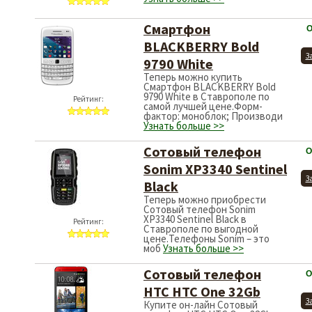
Смартфон
О
BLACKBERRY Bold
З
9790 White
Теперь можно купить
Смартфон BLACKBERRY Bold
9790 White в Ставрополе по
Рейтинг:
самой лучшей цене.Форм-
фактор: моноблок; Производи
Узнать больше >>
Сотовый телефон
О
Sonim XP3340 Sentinel
З
Black
Теперь можно приобрести
Сотовый телефон Sonim
XP3340 Sentinel Black в
Рейтинг:
Ставрополе по выгодной
цене.Телефоны Sonim – это
моб
Узнать больше >>
Сотовый телефон
О
HTC HTC One 32Gb
З
Купите он-лайн Сотовый