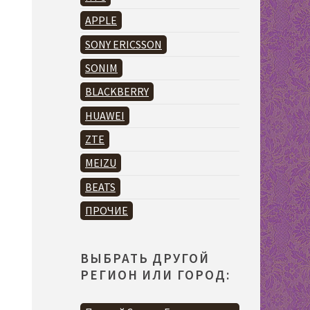
APPLE
SONY ERICSSON
SONIM
BLACKBERRY
HUAWEI
ZTE
MEIZU
BEATS
ПРОЧИЕ
ВЫБРАТЬ ДРУГОЙ
РЕГИОН ИЛИ ГОРОД: