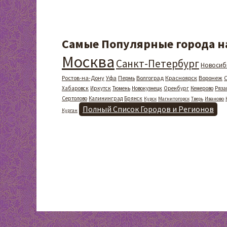
Самые Популярные города на
Москва
Санкт-Петербург
Новосиб
Ростов-на-Дону
Уфа
Пермь
Волгоград
Красноярск
Воронеж
Хабаровск
Иркутск
Тюмень
Новокузнецк
Оренбург
Кемерово
Ряза
Сертолово
Калининград
Брянск
Курск
Магнитогорск
Тверь
Иваново
Полный Список Городов и Регионов
Курган