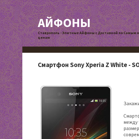
АЙФОНЫ
Ставрополь - Элитные Айфоны с Доставкой по Самым 
ценам
Смартфон Sony Xperia Z White - 
Закажи
Смартф
между
размер
совре