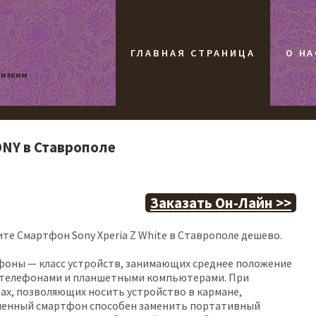
ГЛАВНАЯ СТРАНИЦА
О НА
низким
SONY в Ставрополе
Заказать Он-Лайн >>
те Смартфон Sony Xperia Z White в Ставрополе дешево.
оны — класс устройств, занимающих среднее положение
 телефонами и планшетными компьютерами. При
ах, позволяющих носить устройство в кармане,
менный смартфон способен заменить портативный