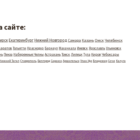
 сайте:
ирск
Екатеринбург
Нижний Новгород
Самара
Казань
Омск
Челябинск
Саратов
Тольятти
Краснодар
Барнаул
Махачкала
Ижевск
Ярославль
Ульяновск
нь
Пенза
Набережные Челны
Астрахань
Томск
Липецк
Тула
Киров
Чебоксары
Нижний Тагил
Ставрополь
Белгород
Саранск
Архангельск
Улан-Удэ
Владимир
Сочи
Калуга