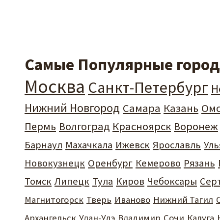
Самые Популярные города
Москва
Санкт-Петербург
Н
Нижний Новгород
Самара
Казань
Ом
Пермь
Волгоград
Красноярск
Воронеж
Барнаул
Махачкала
Ижевск
Ярославль
Уль
Новокузнецк
Оренбург
Кемерово
Рязань
Томск
Липецк
Тула
Киров
Чебоксары
Сер
Магнитогорск
Тверь
Иваново
Нижний Тагил
Архангельск
Улан-Удэ
Владимир
Сочи
Калуга