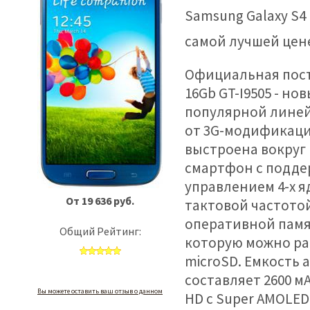
Samsung Galaxy S4 
самой лучшей цен
Официальная поста
16Gb GT-I9505 - н
популярной линей
от 3G-модификации
выстроена вокруг 
смартфон с подде
управлением 4-х я
От 19 636 руб.
тактовой частотой
оперативной памят
Общий Рейтинг:
которую можно ра
microSD. Емкость
составляет 2600 м
Вы можете оставить ваш отзыв о данном
HD с Super AMOLED