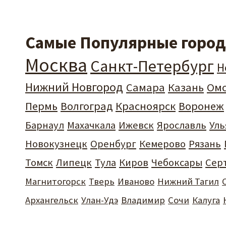
Самые Популярные города
Москва
Санкт-Петербург
Н
Нижний Новгород
Самара
Казань
Ом
Пермь
Волгоград
Красноярск
Воронеж
Барнаул
Махачкала
Ижевск
Ярославль
Уль
Новокузнецк
Оренбург
Кемерово
Рязань
Томск
Липецк
Тула
Киров
Чебоксары
Сер
Магнитогорск
Тверь
Иваново
Нижний Тагил
Архангельск
Улан-Удэ
Владимир
Сочи
Калуга