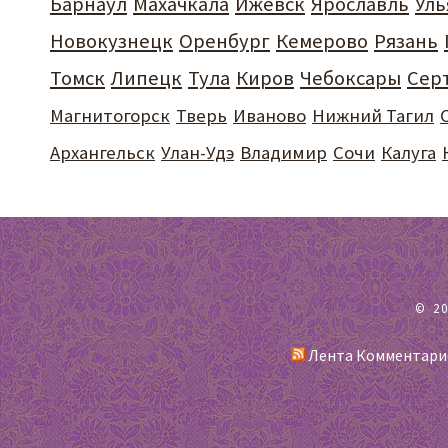
Барнаул
Махачкала
Ижевск
Ярославль
Уль
Новокузнецк
Оренбург
Кемерово
Рязань
Томск
Липецк
Тула
Киров
Чебоксары
Сер
Магнитогорск
Тверь
Иваново
Нижний Тагил
Архангельск
Улан-Удэ
Владимир
Сочи
Калуга
© 2
Лента Комментари