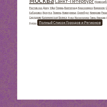
Москва
Санкт-Петербург
Новосиб
Ростов-на-Дону
Уфа
Пермь
Волгоград
Красноярск
Воронеж
Хабаровск
Иркутск
Тюмень
Новокузнецк
Оренбург
Кемерово
Ряза
Сертолово
Калининград
Брянск
Курск
Магнитогорск
Тверь
Иваново
Полный Список Городов и Регионов
Курган