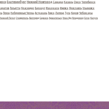
ирск
Екатеринбург
Нижний Новгород
Самара
Казань
Омск
Челябинск
Саратов
Тольятти
Краснодар
Барнаул
Махачкала
Ижевск
Ярославль
Ульяновск
нь
Пенза
Набережные Челны
Астрахань
Томск
Липецк
Тула
Киров
Чебоксары
Нижний Тагил
Ставрополь
Белгород
Саранск
Архангельск
Улан-Удэ
Владимир
Сочи
Калуга