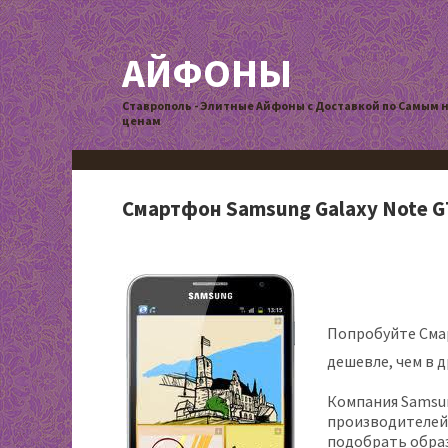
АЙФОНЫ
Ставрополь - Элитные Айфоны с Доставкой по Самым 
ценам
Смартфон Samsung Galaxy Note G
Попробуйте Смар
дешевле, чем в д
Компания Samsun
производителей
подобрать образ