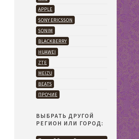
APPLE
SONY ERICSSON
SONIM
BLACKBERRY
HUAWEI
ZTE
MEIZU
BEATS
ПРОЧИЕ
ВЫБРАТЬ ДРУГОЙ
РЕГИОН ИЛИ ГОРОД: