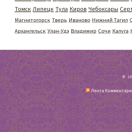
Томск
Липецк
Тула
Киров
Чебоксары
Сер
Магнитогорск
Тверь
Иваново
Нижний Тагил
Архангельск
Улан-Удэ
Владимир
Сочи
Калуга
© 2
Лента Комментари